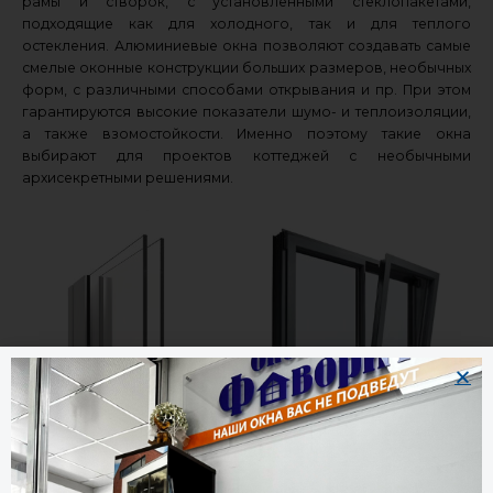
рамы и створок, с установленными стеклопакетами,
подходящие как для холодного, так и для теплого
остекления. Алюминиевые окна позволяют создавать самые
смелые оконные конструкции больших размеров, необычных
форм, с различными способами открывания и пр. При этом
гарантируются высокие показатели шумо- и теплоизоляции,
а также взомостойкости. Именно поэтому такие окна
выбирают для проектов коттеджей с необычными
архисекретными решениями.