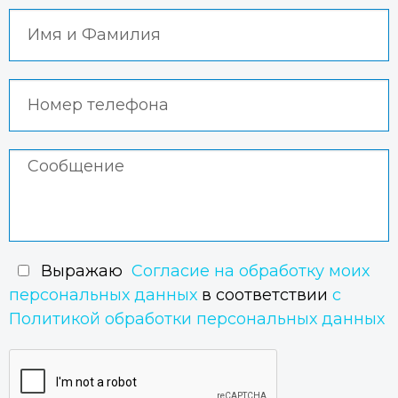
стоят дешевле, алюминиевые же окна одни из самых
дорогих на рынке.
Уровень теплоизоляции ниже, чем у пластиковых окон.
Хотя эта задача сейчас легко решается дополнительным
уплотнителем.
Сегодня существует два типа такого остекления:
Теплый алюминиевый профиль – благодаря специальным
термовставкам обеспечивают оптимальную
теплоизоляцию.
Холодный – однокамерный, без уплотнителя. Подходит
для остекления
лоджий и балконов
.
Выражаю
Согласие на обработку моих
персональных данных
в соответствии
с
Политикой обработки персональных данных
Продажа и монтаж алюминиевых окон в
Геленджике