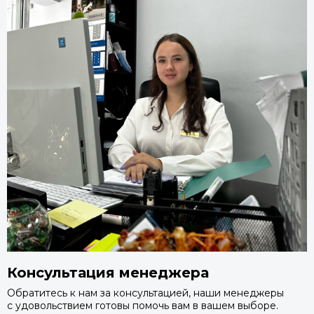
Преимущества алюминиевых окон
Высокая надежность. Такие системы не нуждаются в
дополнительном армировании и укреплении, потому как
они и так достаточно прочные, кроме того, это
значительно упрощает процесс производства;
Выше светопропускная способность. Алюминиевые
профили тоньше и легче деревянных и пластиковых
аналогов, поэтому они дают больший обзор, а еще
выглядят изящнее и современнее.
Позволяют создавать окна самых нестандартных
размеров и больших остекленных поверхностей.
Представлены в большом разнообразии внешней
отделки, от самых разных цветов и оттенков и до имитации
природной древесины.
Не имеют проблем с обслуживанием. Они не нуждаются в
дополнительной обработке, техобслуживании и какой-
либо профилактике, нужно лишь периодически мыть их.
Консультация менеджера
Недостатки
Обратитесь к нам за консультацией, наши менеджеры
Сравнительно высокая цена. Обычно ПВХ-конструкции
с удовольствием готовы помочь вам в вашем выборе.