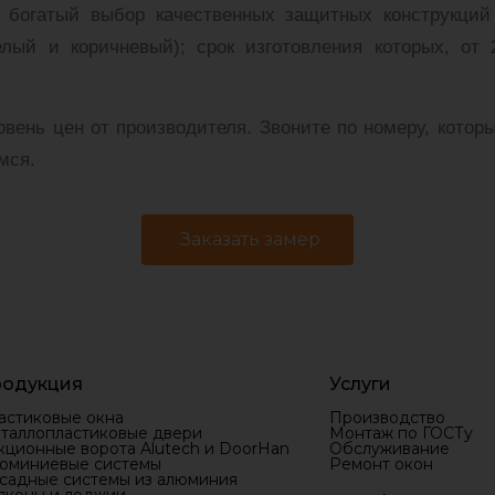
 богатый выбор качественных защитных конструкций
лый и коричневый); срок изготовления которых, от
вень цен от производителя. Звоните по номеру, кото
мся.
Заказать замер
одукция
Услуги
астиковые окна
Производство
таллопластиковые двери
Монтаж по ГОСТу
кционные ворота Alutech и DoorHan
Обслуживание
юминиевые системы
Ремонт окон
садные системы из алюминия