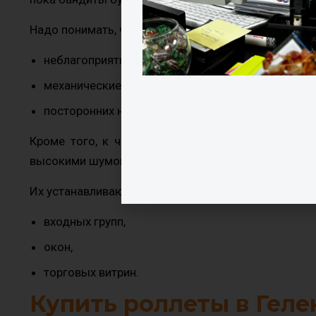
Надо понимать, что рольставни и роллеты служат з
неблагоприятные погодные условия: дождь, град,
механические повреждения при воздействиях, у
посторонних нежелательных взглядов прохожих
Кроме того, к числу преимуществ можно отнест
высокими шумоизоляционными и теплоизоляционн
Их устанавливают для обеспечения защиты:
входных групп,
окон,
торговых витрин.
Купить роллеты в Гел