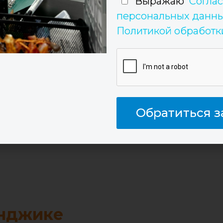
Выражаю
Соглас
персональных данн
ащитой от посторонних факторов – таких, как:
Политикой обработк
 солнце, ветер;
дарах;
.
и высокую эстетику, простоту механизма складывания
Обратиться з
ыми свойствами.
енджике