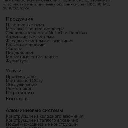
Также мы остекляем балконы и лоджии с использованием
пластиковых и алюминиевых оконных систем (КВЕ, REHAU,
SCHUCO, VEKA)
Продукция
Пластиковые окна
Металлопластиковые двери
Секционные ворота Alutech и DoorHan
Алюминиевые системы
Фасадные системы из алюминия
Балконы и лоджии
Жалюзи
Подоконники
Москитные сетки плиссе
Фурнитура
Услуги
Производство
Монтаж по ГОСТу
Обслуживание
Ремонт окон
Портфолио
Контакты
Алюминиевые системы
Конструкции из холодного алюминия
Конструкции из теплого алюминия
Подъемно-сдвижные конструкции