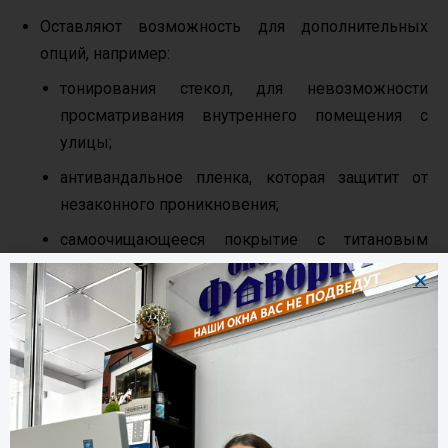
Оставляют возможность для дополнительных
опций, например:
тонирования стекол, для невозможности
просматривания внутреннего помещения с
улицы;
антивандальное пленка, которая защитит от
незаконного проникновения;
самоочищающееся покрытие с титановым
напылением, за счет которого стекла не
восприимчивы к пыли, грязи, каплям дождя.
Несмотря на очевидные достоинства таких систем, у
них есть и недостатки, это, прежде всего, больших
вес, но эта проблема легко решаема установкой
качественной
фурнитуры
.
Хороший стеклопакет – это залог тишины и