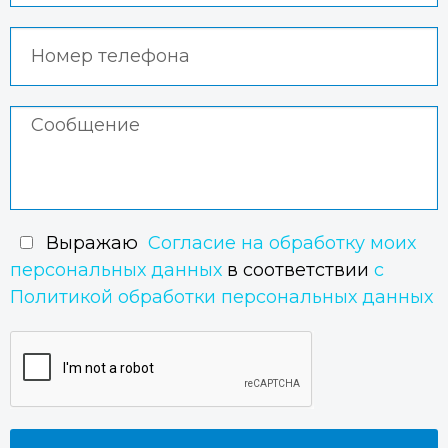
остекления фасадов, в том числе и со сложной
геометрической формой.
Заказать окна с двухкамерными
стеклопакетами в Геленджике
Нужны отличные окна и по хорошей цене?! Звони по
номеру телефона, указанному выше или оставь
заявку на сайте, мы сами с Вами свяжемся в
ближайшее время.
Оставить заявку на замер
Выражаю
Согласие на обработку моих
персональных данных
в соответствии
с
Политикой обработки персональных данных