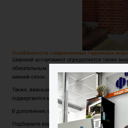
Особенности современных гаражных вор
Широкий ассортимент определяется также мног
обязательным элементом для таких конструкц
зимний сезон.
Также, важным критерием является износостой
подвергаются механическому воздействию и вли
В дополнение, они должны гармонировать с ар
Подбираете ворота на дачу, в гараж, навес, оф