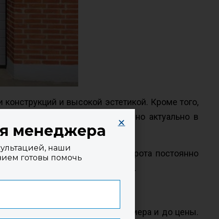
конструкций и высокой эстетикой. Кроме того,
атить теплопотерь, что особенно актуально в
ия менеджера
сультацией, наши
 обусловлено тем, что такие ворота постоянно
вием готовы помочь
й, изменения температур и пр.).
итывать массу критериев, от размера и до цены.