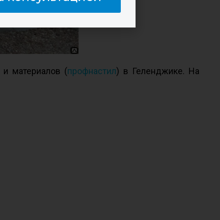
 и материалов (
профнастил
) в Геленджике. На