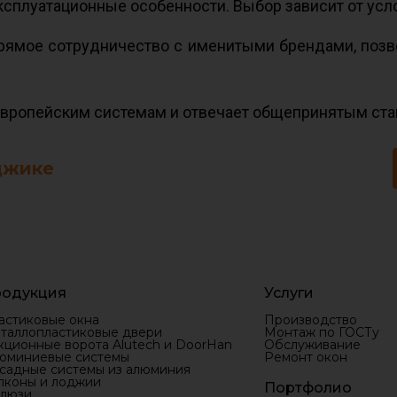
сплуатационные особенности. Выбор зависит от усло
прямое сотрудничество с именитыми брендами, поз
у европейским системам и отвечает общепринятым с
джике
одукция
Услуги
астиковые окна
Производство
таллопластиковые двери
Монтаж по ГОСТу
кционные ворота Alutech и DoorHan
Обслуживание
юминиевые системы
Ремонт окон
садные системы из алюминия
лконы и лоджии
Портфолио
люзи