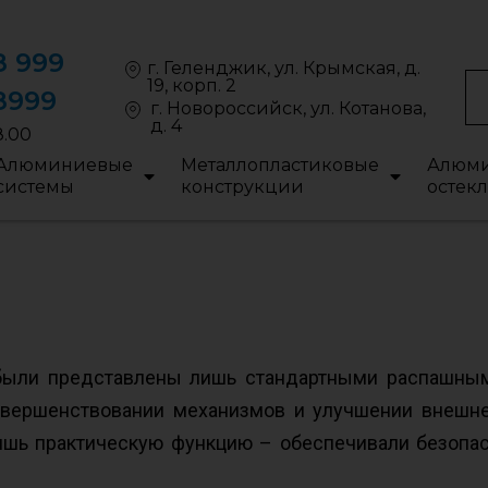
8 999
г. Геленджик, ул. Крымская, д.
19, корп. 2
8999
г. Новороссийск, ул. Котанова,
д. 4
8.00
Алюминиевые
Металлопластиковые
Алюми
системы
конструкции
остек
 были представлены лишь стандартными распашным
овершенствовании механизмов и улучшении внешне
шь практическую функцию – обеспечивали безопасн