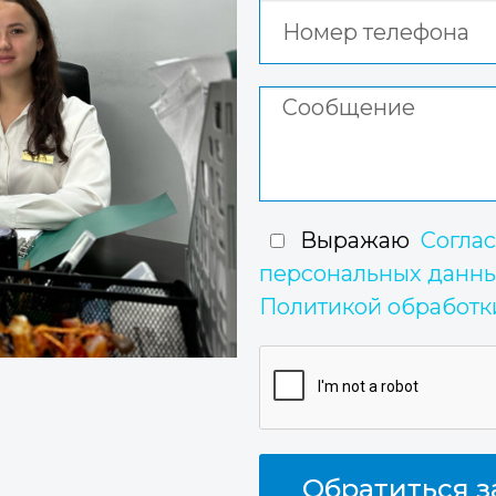
сионалы.
Выражаю
Соглас
персональных данн
Политикой обработк
Обратиться з