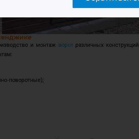
еленджике
оизводство и монтаж
ворот
различных конструкций
нтам:
но-поворотные);