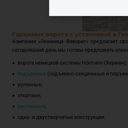
Гаражные ворота с установкой в Г
Компания «Оконница Фаворит» предлагает пр
сегодняшний день мы готовы предложить клие
ворота немецкой системы Hörmann (Херман);
подъемные
(подъемно-секционные и подъем
рулонные;
откатные;
распашные
;
одна- и двустворчатые конструкции.