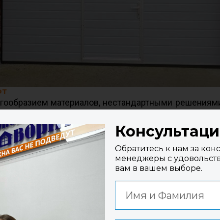
от
ообразием материалов, нестандартными решениями 
ий является наличие полога, который поможет сокр
Консультац
Обратитесь к нам за кон
кость и прочность конструкционных элементов, что
менеджеры с удовольст
янию различных внешних факторов (погодных услови
вам в вашем выборе.
хитектурным стилем фасада или ограждения.
исный или паркинг многоквартирного дома, важно уч